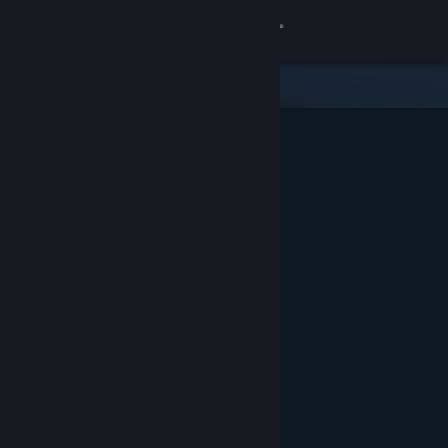
登录
商店
社区
关于
客服
更改语言
获取 Steam 手机应用
查看桌面版网站