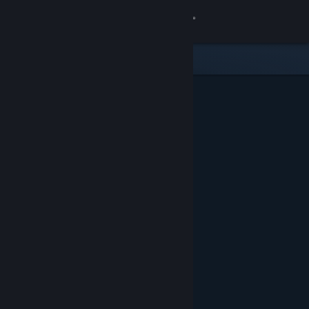
Iniciar sesión
Tienda
Comunidad
Acerca de
Soporte
Cambiar idioma
Obtener la aplicación de Steam Mobile
Ver versión clásica