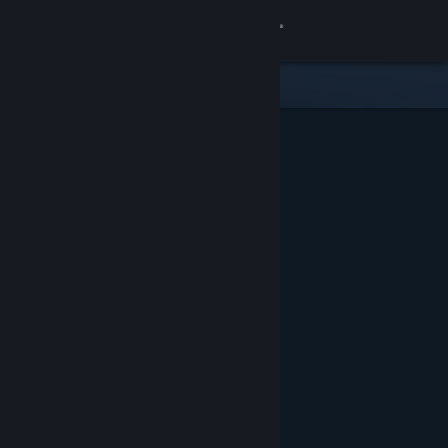
로그인
상점
커뮤니티
정보
지원
언어 변경
Steam 모바일 앱 다운로드
PC 웹사이트 보기