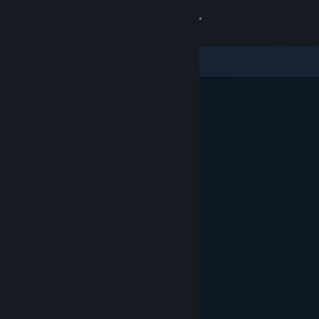
Bejelentkezés
Áruház
Közösség
Névjegy
Támogatás
Nyelvváltás
A Steam mobilalkalmazás beszerzése
Asztali weboldalra váltás