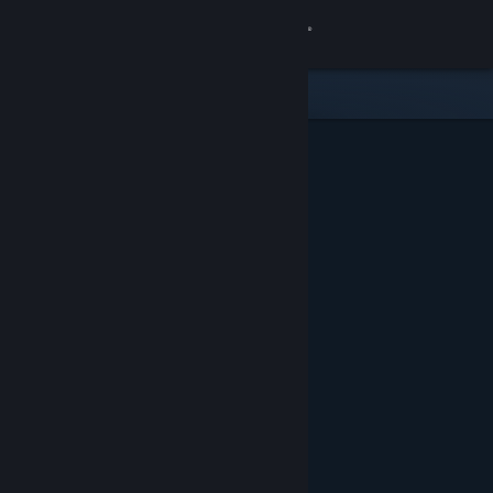
Log på
Butik
Fællesskab
Om
Support
Skift sprog
Hent Steam-mobilappen
Vis desktop-webside