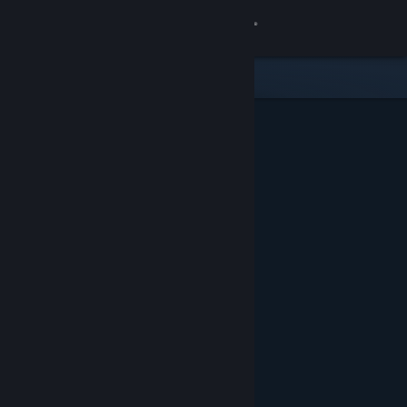
Giriş yap
Mağaza
Topluluk
Hakkında
Destek
Dili değiştir
Steam mobil uygulamasını yükle
Masaüstü internet sitesini görüntüle