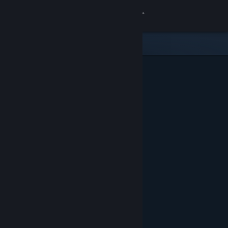
เข้าสู่ระบบ
ร้านค้า
ชุมชน
เกี่ยวกับ
ฝ่ายสนับสนุน
เปลี่ยนภาษา
รับแอป Steam แบบพกพา
ชมเว็บไซต์สำหรับเดสก์ท็อป