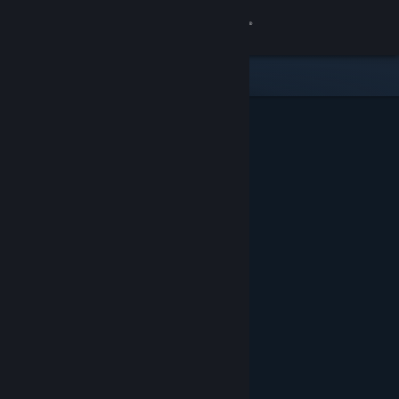
Logg inn
Butikk
Samfunn
Om
Kundestøtte
Bytt språk
Skaff deg Steam-appen på mobil
Vis skrivebordsversjon