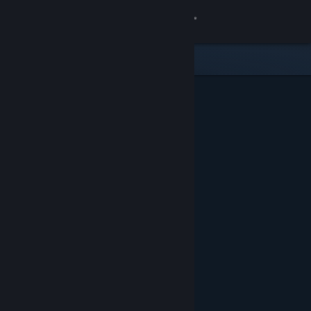
Iniciar sessão
Loja
Comunidade
Sobre
Apoio
Alterar idioma
Instala a app móvel do Steam
Ver versão para computadores