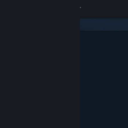
Zaloguj się
Sklep
Społeczność
Informacje
Wsparcie
Zmień język
Pobierz aplikację mobilną Steam
Wersja przeglądarkowa