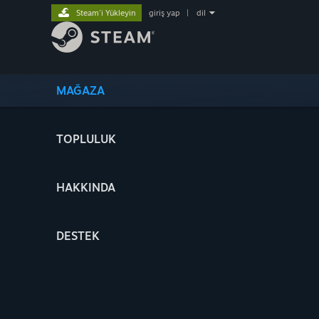
Steam'i Yükleyin
giriş yap
|
dil
MAĞAZA
TOPLULUK
HAKKINDA
DESTEK