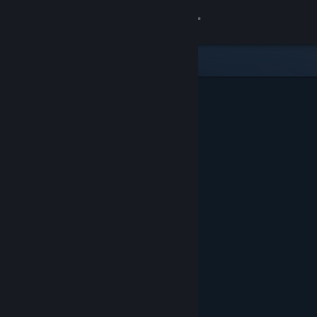
Iniciar sessão
Loja
Comunidade
Sobre
Apoio
Alterar idioma
Instala a app móvel do Steam
Ver versão para computadores