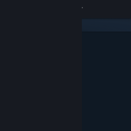
登入
商店
社群
關於
客服
變更語言
取得 Steam 行動應用程式
檢視電腦版網頁