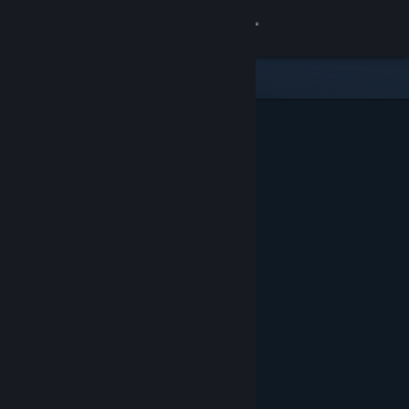
Войти
Магазин
Сообщество
Информация
Поддержка
Изменить язык
Скачать мобильное приложение Steam
Полная версия