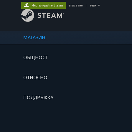
Инсталирайте Steam
вписване
|
език
МАГАЗИН
ОБЩНОСТ
ОТНОСНО
ПОДДРЪЖКА