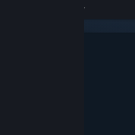
Inloggen
Winkel
Community
Over
Ondersteuning
Taal wijzigen
Download de mobiele Steam-app
Desktopwebsite weergeven