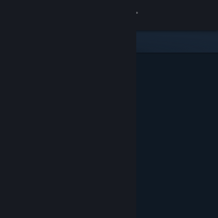
Đăng nhập
Cửa hàng
Cộng đồng
Thông tin
Hỗ trợ
Thay đổi ngôn ngữ
Cài ứng dụng Steam di động
Xem web cho desktop