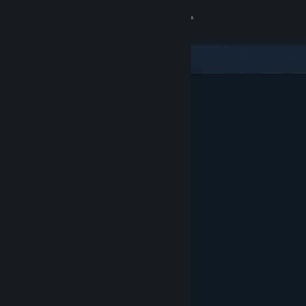
登入
商店
社群
關於
客服
變更語言
取得 Steam 行動應用程式
檢視電腦版網頁