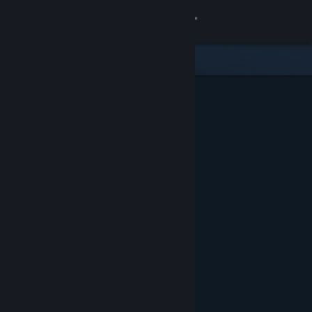
Accedi
Negozio
Comunità
Informazioni
Assistenza
Cambia la lingua
Ottieni l'app mobile di Steam
Visualizza il sito web per desktop