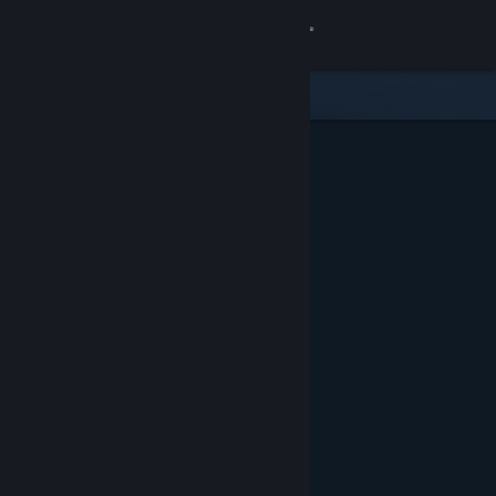
Σύνδεση
Κατάστημα
Κοινότητα
Σχετικά
Υποστήριξη
Αλλαγή γλώσσας
Αποκτήστε την εφαρμογή Steam για κινητές συσκευές
Προβολή ιστοσελίδας για υπολογιστές