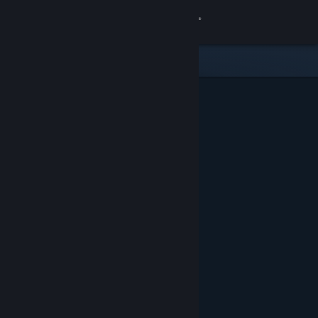
Kirjaudu sisään
Kauppa
Yhteisö
Tietoa
Tuki
Vaihda kieli
Hanki Steam-mobiilisovellus
Näytä työpöytäsivusto