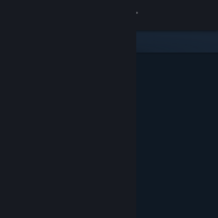
Iniciar sesión
Tienda
Comunidad
Acerca de
Soporte
Cambiar idioma
Obtener la aplicación de Steam Mobile
Ver versión clásica