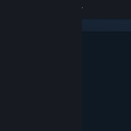
로그인
상점
커뮤니티
정보
지원
언어 변경
Steam 모바일 앱 다운로드
PC 웹사이트 보기