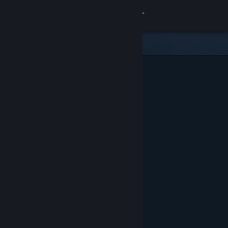
Iniciar sessão
Loja
Comunidade
Sobre
Apoio
Alterar idioma
Instala a app móvel do Steam
Ver versão para computadores