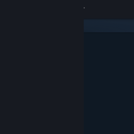
เข้าสู่ระบบ
ร้านค้า
ชุมชน
เกี่ยวกับ
ฝ่ายสนับสนุน
เปลี่ยนภาษา
รับแอป Steam แบบพกพา
ชมเว็บไซต์สำหรับเดสก์ท็อป