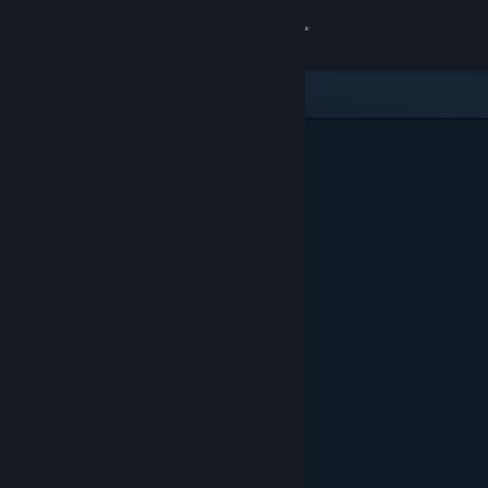
Login
Toko
Komunitas
Tentang
Bantuan
Ubah bahasa
Dapatkan Aplikasi Seluler Steam
Lihat situs web desktop