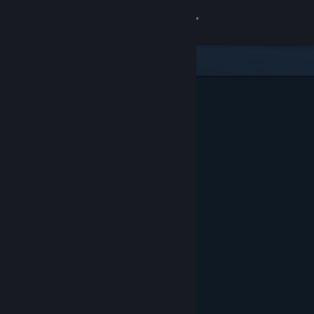
Увійти
Крамниця
Спільнота
Інформація
Підтримка
Змінити мову
Завантажити мобільний застосунок Steam
Переглянути повну версію