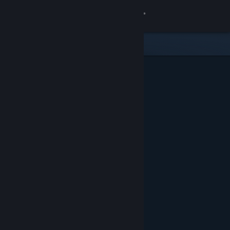
登入
商店
社群
關於
客服
變更語言
取得 Steam 行動應用程式
檢視電腦版網頁