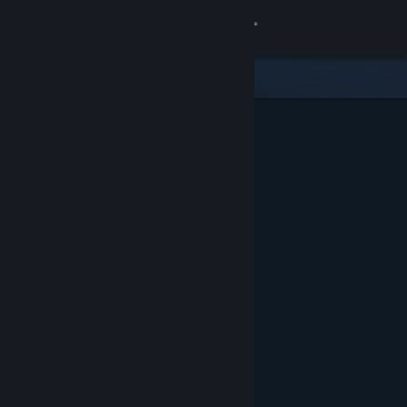
Zaloguj się
Sklep
Społeczność
Informacje
Wsparcie
Zmień język
Pobierz aplikację mobilną Steam
Wersja przeglądarkowa