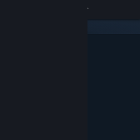
Logga in
Butik
Gemenskap
Om
Support
Byt språk
Skaffa Steams mobilapp
Se skrivbordswebbplats