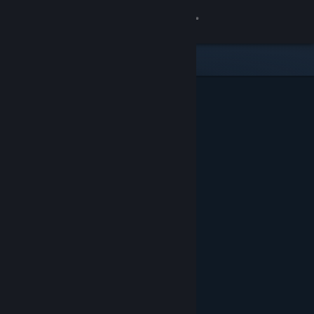
Iniciar sesión
Tienda
Comunidad
Acerca de
Soporte
Cambiar idioma
Descargar Steam Mobile
Ver versión clásica