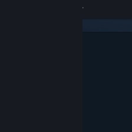
로그인
상점
커뮤니티
정보
지원
언어 변경
Steam 모바일 앱 다운로드
PC 웹사이트 보기