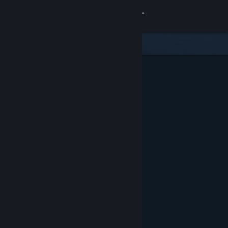
登录
商店
社区
关于
客服
更改语言
获取 Steam 手机应用
查看桌面版网站