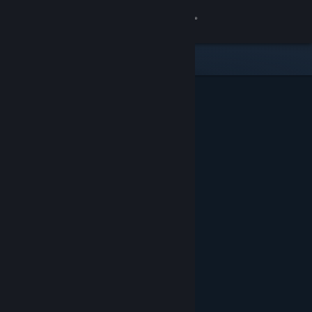
Kirjaudu sisään
Kauppa
Yhteisö
Tietoa
Tuki
Vaihda kieli
Hanki Steam-mobiilisovellus
Näytä työpöytäsivusto