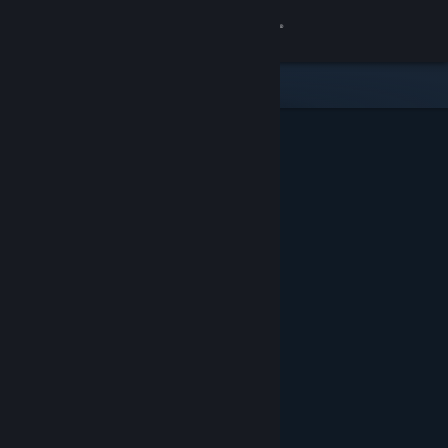
Đăng nhập
Cửa hàng
Cộng đồng
Thông tin
Hỗ trợ
Thay đổi ngôn ngữ
Cài ứng dụng Steam di động
Xem web cho desktop