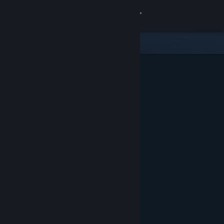
Iniciar sesión
Tienda
Comunidad
Acerca de
Soporte
Cambiar idioma
Descargar Steam Mobile
Ver versión clásica