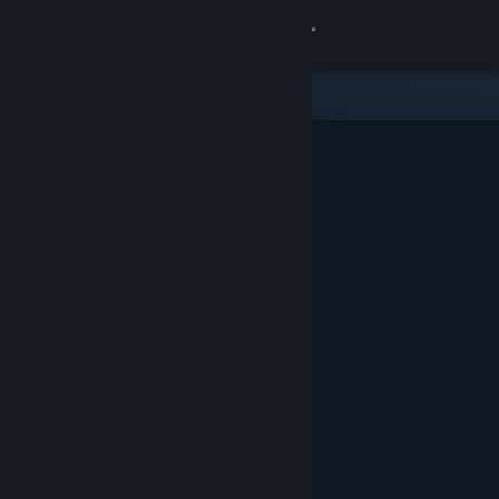
Вписване
Магазин
Общност
Относно
Поддръжка
Смяна на езика
Сдобийте се с мобилното Steam приложение
Преглед на сайта за настолни компютри