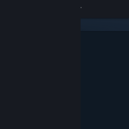
Zaloguj się
Sklep
Społeczność
Informacje
Wsparcie
Zmień język
Pobierz aplikację mobilną Steam
Wersja przeglądarkowa