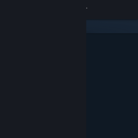
Вписване
Магазин
Общност
Относно
Поддръжка
Смяна на езика
Сдобийте се с мобилното Steam приложение
Преглед на сайта за настолни компютри