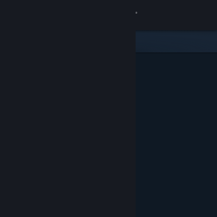
เข้าสู่ระบบ
ร้านค้า
ชุมชน
เกี่ยวกับ
ฝ่ายสนับสนุน
เปลี่ยนภาษา
รับแอป Steam แบบพกพา
ชมเว็บไซต์สำหรับเดสก์ท็อป