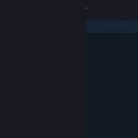
로그인
상점
커뮤니티
정보
지원
언어 변경
Steam 모바일 앱 다운로드
PC 웹사이트 보기