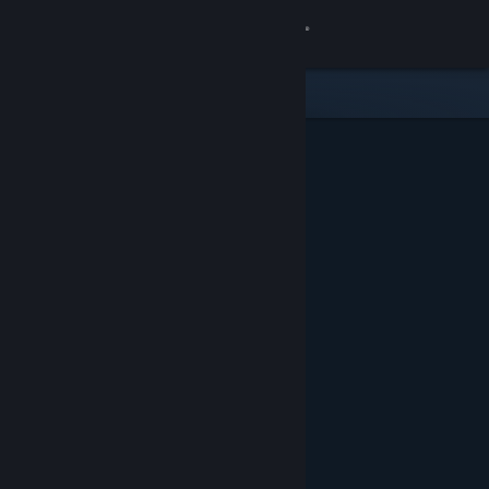
Anmelden
Shop
Community
Info
Support
Sprache ändern
Steam-Mobile-App herunterladen
Desktopversion anzeigen