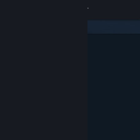
Войти
Магазин
Сообщество
Информация
Поддержка
Изменить язык
Скачать мобильное приложение Steam
Полная версия