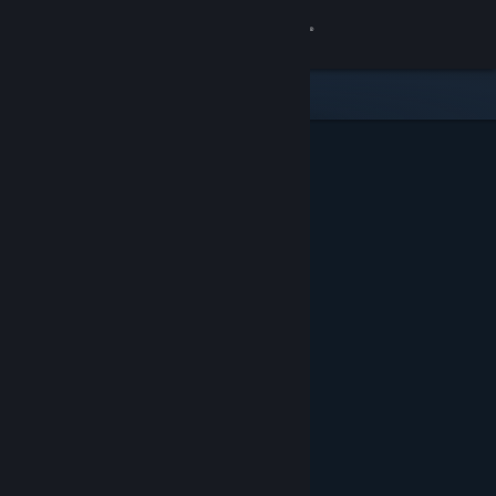
Accedi
Negozio
Comunità
Informazioni
Assistenza
Cambia la lingua
Ottieni l'app mobile di Steam
Visualizza il sito web per desktop