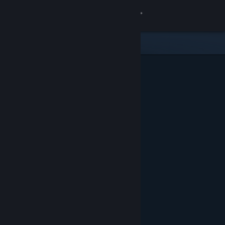
Se connecter
Magasin
Communauté
À propos
Support
Changer la langue
Télécharger l'application mobile Steam
Voir version ordi. du site