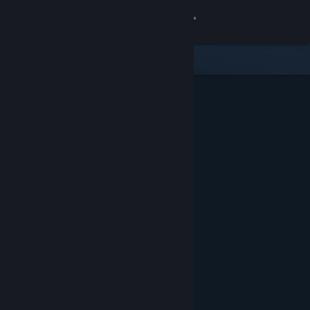
Zaloguj się
Sklep
Społeczność
Informacje
Wsparcie
Zmień język
Pobierz aplikację mobilną Steam
Wersja przeglądarkowa