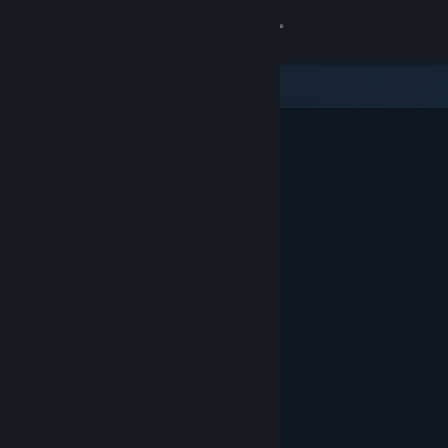
Logg inn
Butikk
Samfunn
Om
Kundestøtte
Bytt språk
Skaff deg Steam-appen på mobil
Vis skrivebordsversjon