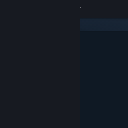
Bejelentkezés
Áruház
Közösség
Névjegy
Támogatás
Nyelvváltás
A Steam mobilalkalmazás beszerzése
Asztali weboldalra váltás