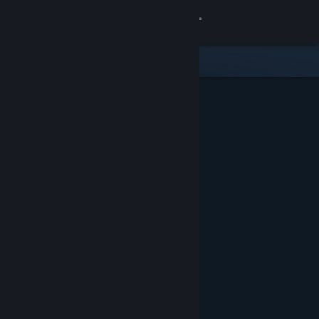
Σύνδεση
Κατάστημα
Κοινότητα
Σχετικά
Υποστήριξη
Αλλαγή γλώσσας
Αποκτήστε την εφαρμογή Steam για κινητές συσκευές
Προβολή ιστοσελίδας για υπολογιστές