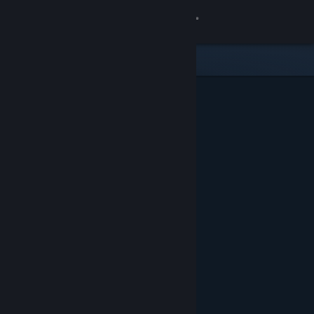
Anmelden
Shop
Community
Info
Support
Sprache ändern
Steam-Mobile-App herunterladen
Desktopversion anzeigen